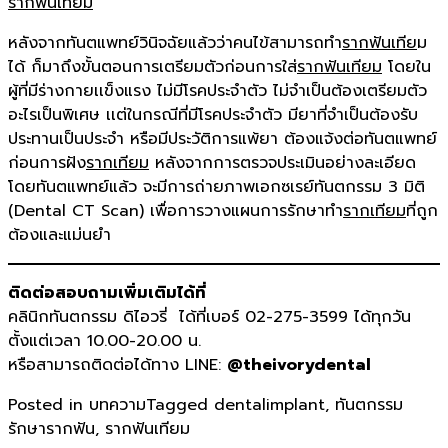
รากฟันเทียม
หลังจากทันตแพทย์วินิจฉัยแล้วว่าคนไข้สามารถทำ
รากฟันเทีย
ม
ได้ ก็มาถึงขั้นตอนการเตรียมตัวก่อนการใส่
รากฟันเทียม
โดยใน
ผู้ที่มีร่างกายเเข็งแรง ไม่มีโรคประจำตัว ไม่จำเป็นต้องเตรียมตัว
อะไรเป็นพิเศษ เเต่ในกรณีที่มีโรคประจำตัว มียาที่จำเป็นต้องรับ
ประทานเป็นประจำ หรือมีประวัติการแพ้ยา ต้องแจ้งต่อทันตแพทย์
ก่อนการฝัง
รากเทียม
หลังจากการตรวจประเมินอย่างละเอียด
โดยทันตแพทย์แล้ว จะมีการถ่ายภาพเอกซเรย์ทันตกรรม 3 มิติ
(Dental CT Scan) เพื่อการวางแผนการรักษาทำ
รากเทียม
ที่ถูก
ต้องและแม่นยำ
ติดต่อสอบถามเพิ่มเติมได้ที่
คลินิกทันตกรรม ดิไอวรี่ ได้ที่เบอร์ 02-275-3599 ได้ทุกวัน
ตั้งแต่เวลา 10.00-20.00 น.
หรือสามารถติดต่อได้ทาง LINE:
@theivorydental
Posted in
บทความ
Tagged
dentalimplant
,
ทันตกรรม
รักษารากฟัน
,
รากฟันเทียม