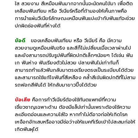
ใส สวยงาม สีเหมือนฟันมากจากนั้นจะนัดคนไข้มา เพื่อติด
เคลือบฟันเทียม หรือ วีเนียร์หรือที่ถ้ามองให้เห็นภาพคือ
การนำแผ่นวีเนียร์ลักษณะเหมือนฟันแปะเข้ากับฟันแท้จะช่วย
ปกผิดช่องฟันที่ห่างได้
ข้อดี
ของเคลือบฟันเทียม หรือ วีเนียร์ คือ มีความ
สวยงามดูเหมือนฟันจริง และสีก็ไม่เปลี่ยนเมื่อเวลาผ่านไป
และยังสามารถปรับรูปฟันที่ผิดปกติเล็กๆน้อยๆ ได้เช่น ฟัน
เก ฟันห่าง ฟันเรียงตัวไม่สวย ปลายฟันไม่เท่ากันก็
สามารถทำแล้วฟันกลับมาตรงเรียงตรงเป็นระเบียบได้ด้วย
และสามารถใช้แก้ไขฟันที่สีเหลือง คล้ำสีเข้มผิดปกติที่ไม่สาม
รถฟอกสีฟันได้ ให้กลับมาขาวปิ๊งได้ด้วย
ข้อเสีย
คือการทำวีเนียร์ต้องใช้ทันตแพทย์ที่ความ
เชี่ยวชาญเฉพาะด้าน ต้องมีแล็ปเท่านั้นเพราะต้องใช้ความ
ละเอียดอ่อนและความใส่ใจ หากทำไม่ดีอาจก่อให้เกิดโรค
เหงือกอักเสบหรืออาจมีช่อว่างให้แบคทีเรียเข้าไปสะสมก่อให้
เกิดฟันผุได้