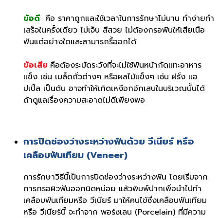
ข้อดี
คือ ราคาถูกและใช้เวลาในการรักษาไม่นาน ทำง่ายทำ
เสร็จในครั้งเดียว ไม่เจ็บ สีสวย ไม่ต้องกรอฟันให้เสียเนือ
ฟันแต่อย่างใดและสามารถรื้ออกได้
ข้อเสีย
คือต้องระมัดระวังที่จะไม่ใช้ฟันหน้ากัดแทะอาหาร
แข็ง เช่น เมล็ดถั่วต่างๆ หรือผลไม้แข็งๆ เช่น ฝรั่ง แอ
ปเปิ้ล เป็นต้น อาจทำให้เกิดเหงือกอักเสบในบริเวณนั้นได้
ถ้าดูแลเรื่องความสะอาดไม่ดีเพียงพอ
การปิดช่องว่างระหว่างฟันด้วย วีเนียร์ หรือ
เคลือบฟันเทียม (Veneer)
การรักษาวิธีนี้เป็นการปิดช่องว่างระหว่างฟัน โดยเริ่มจาก
การกรอผิวฟันออกนิดหน่อย แล้วพิมพ์ปากเพื่อนำไปทำ
เคลือบฟันเทียมหรือ วีเนียร์ มาให้คนไข้ซึ่งเคลือบฟันเทียม
หรือ วีเนียร์นี้ จะทำจาก พอร์ซเลน (Porcelain) ที่มีความ