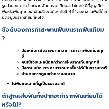
ฟันบนรากเทียมคือการใส่ตัวฟัน 3-4 ซี่บนรากฟันเทียม 2 ตัว ดัง
รูปด้านบน การทำสะพานฟันบนรากเทียมจะทำในกรณีที่สูญเสีย
ฟันหรือฟันถูกถอนไปในบริเวณติดๆกัน3-4ซี่ โดยสะพานฟันนี้ก็จะ
ยึดอยู่บนรากเทียมที่ฝังไว้
ข้อดีของการทำสะพานฟันบนรากฟันเทียม
?
ประหยัดค่าใช้จ่ายมากกว่าการทำรากฟันเทียมทุก
ซี่
คนไข้เจ็บแผลน้อยกว่าการฝังรากเทียมทุกๆซี่
มีความแข็งแรง สามารถบดเคี้ยวได้เป็นธรรมชาติ
ง่ายต่อการดูแลทำความสะอาด
ได้ฟันทดแทนที่ดูเป็นธรรมชาติ
ถ้าสูญเสียฟันทั้งปากจะทำรากฟันเทียมได้
หรือไม่?